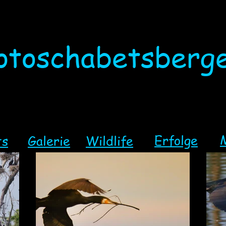
otoschabetsberg
Erfolge
ts
Galerie
Wildlife